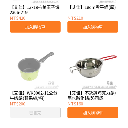
【艾佳】13x19抗菌玉子燒
【艾佳】18cm雪平鍋(厚)
2306-219
NT$420
NT$210
加入購物車
加入購物車
【艾佳】WK3002-11公分
【艾佳】不銹鋼巧克力鍋/
牛奶鍋(蘋果綠/粉)
隔水融化鍋/起司鍋
NT$200
NT$160
已售完
加入購物車