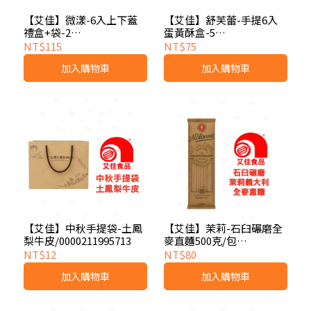
【艾佳】微漾-6入上下蓋
【艾佳】舒芙蕾-手提6入
禮盒+袋-2
蛋黃酥盒-5
組/0000211061449
組/0000211061715
NT$115
NT$75
加入購物車
加入購物車
【艾佳】中秋手提袋-土鳳
【艾佳】茉莉-石臼碾磨全
梨牛皮/0000211995713
麥直麵500克/包
8004690611500
NT$12
NT$80
加入購物車
加入購物車