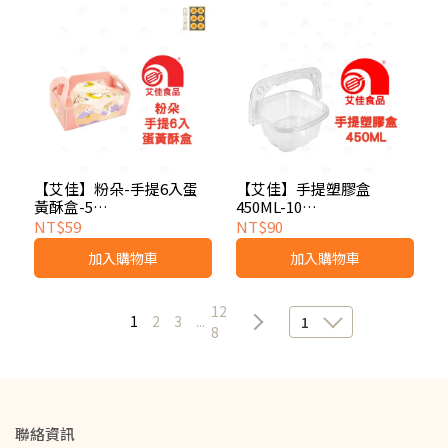
【艾佳】粉朵-手提6入蛋
【艾佳】手提塑膠盒
黃酥盒-5
450ML-10
組/0000211061142
入/0000211411138
NT$59
NT$90
加入購物車
加入購物車
12
1
2
3
...
1
8
聯絡資訊