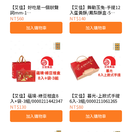
【艾佳】好吃是一個狀聲
【艾佳】舞動玉兔-手提12
詞mm-1
入蛋黃酥/鳳梨酥盒-5
組/0000211499686
組/0000211061470
NT$60
NT$140
加入購物車
加入購物車
【艾佳】蘊境-綠豆椪盒8
【艾佳】暮光-上掀式手提
入+袋-3組/0000211442347
6入-3組/0000211061265
NT$130
NT$80
加入購物車
加入購物車