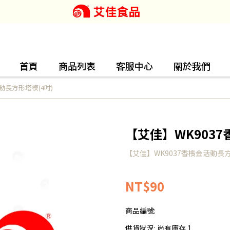
首頁
商品列表
客服中心
關於我們
動長方形塔模(4吋)
【艾佳】WK9037
【艾佳】WK9037香檳金活動長方
NT$90
商品編號:
供貨狀況:
尚有庫存 1