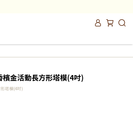
香檳金活動長方形塔模(4吋)
形塔模(4吋)