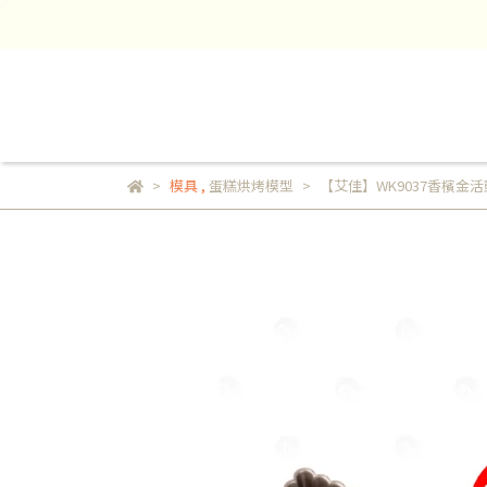
模具
,
蛋糕烘烤模型
【艾佳】WK9037香檳金活