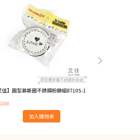
艾佳】圓型慕斯圈不銹鋼粉篩組8710S-1
【艾佳】方型慕斯
$100
NT$100
加入購物車