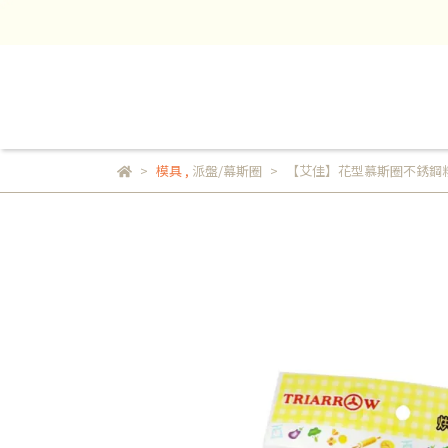
模具
,
派盤/幕斯圈
【艾佳】花型慕斯圈不銹鋼粉篩