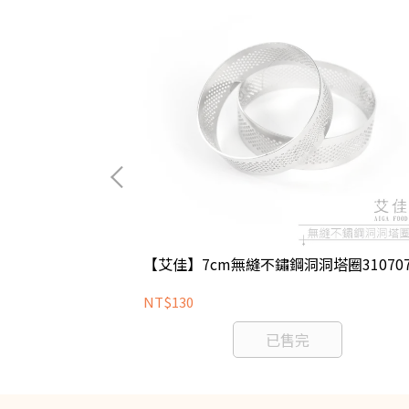
組8710S-2
【艾佳】7cm無縫不鏽鋼洞洞塔圈31070
NT$130
已售完