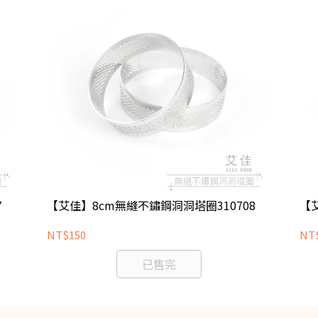
7
【艾佳】8cm無縫不鏽鋼洞洞塔圈310708
【
NT$150
NT
已售完