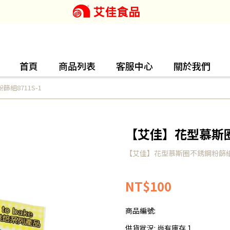
首頁
商品列表
客服中心
關於我們
組8711S-1
【艾佳】花型慕斯圈
【艾佳】花型慕斯圈不銹鋼粉篩組87
NT$100
商品編號:
供貨狀況:
尚有庫存 1