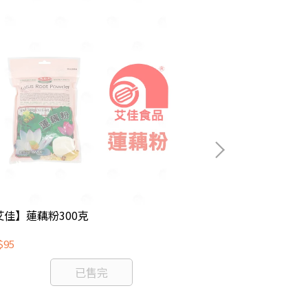
艾佳】蓮藕粉300克
【艾佳】新光白
$95
NT$55
已售完