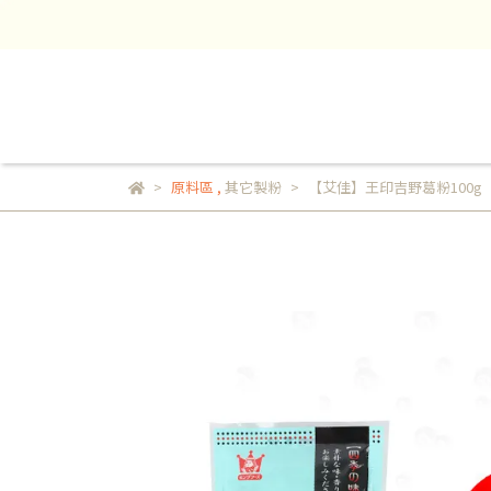
原料區
,
其它製粉
【艾佳】王印吉野葛粉100g